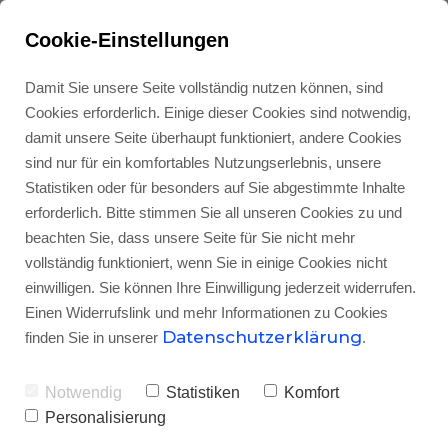
Cookie-Einstellungen
Rufen Sie uns an:
0699/17068111
Damit Sie unsere Seite vollständig nutzen können, sind
Hr. Colak freut sich auf Ihren Anruf
Cookies erforderlich. Einige dieser Cookies sind notwendig,
damit unsere Seite überhaupt funktioniert, andere Cookies
sind nur für ein komfortables Nutzungserlebnis, unsere
Statistiken oder für besonders auf Sie abgestimmte Inhalte
erforderlich. Bitte stimmen Sie all unseren Cookies zu und
beachten Sie, dass unsere Seite für Sie nicht mehr
vollständig funktioniert, wenn Sie in einige Cookies nicht
einwilligen. Sie können Ihre Einwilligung jederzeit widerrufen.
Colak Installationen
Einen Widerrufslink und mehr Informationen zu Cookies
Datenschutzerklärung
finden Sie in unserer
.
Ansprechpartner &
Geschichte
Notwendig
Statistiken
Komfort
Personalisierung